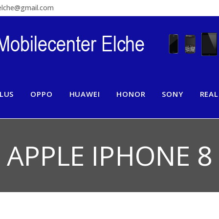
relche@gmail.com
LUS
OPPO
HUAWEI
HONOR
SONY
REA
APPLE IPHONE 8