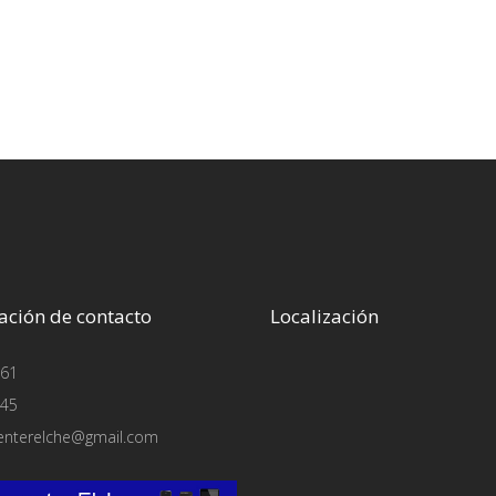
ación de contacto
Localización
61
45
enterelche@gmail.com