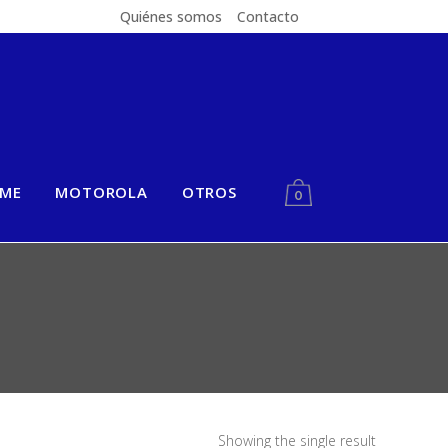
Quiénes somos
Contacto
LME
MOTOROLA
OTROS
0
Showing the single result