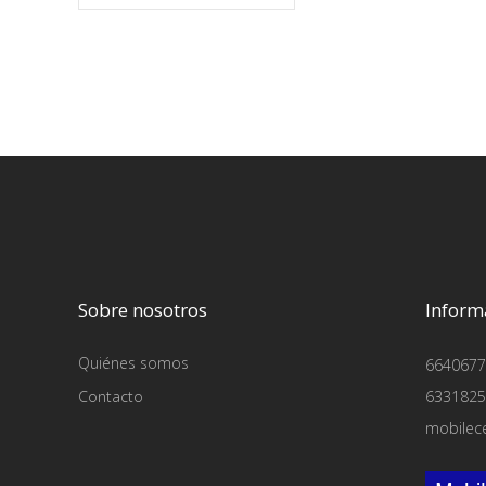
Sobre nosotros
Inform
Quiénes somos
6640677
Contacto
6331825
mobilec