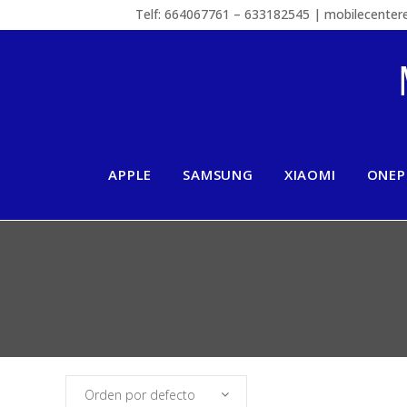
Telf: 664067761 – 633182545 | mobilecente
APPLE
SAMSUNG
XIAOMI
ONEP
Orden por defecto