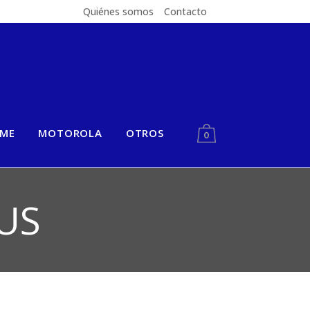
Quiénes somos
Contacto
LME
MOTOROLA
OTROS
0
US