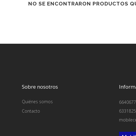
NO SE ENCONTRARON PRODUCTOS QU
Sobre nosotros
Inform
Quiénes somos
6640677
Contacto
6331825
mobilec