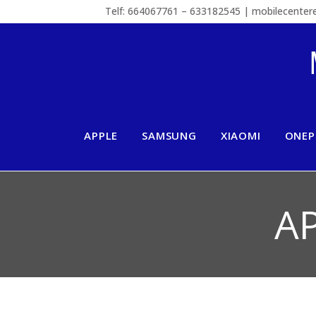
Telf: 664067761 – 633182545 | mobilecente
APPLE
SAMSUNG
XIAOMI
ONEP
A