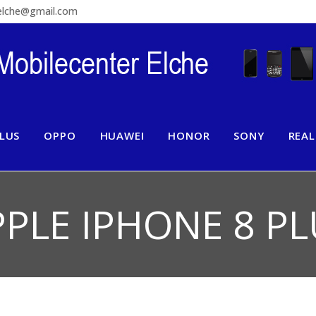
relche@gmail.com
LUS
OPPO
HUAWEI
HONOR
SONY
REA
PPLE IPHONE 8 PL