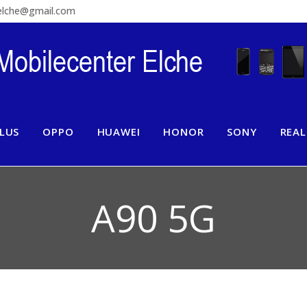
relche@gmail.com
LUS
OPPO
HUAWEI
HONOR
SONY
REA
A90 5G