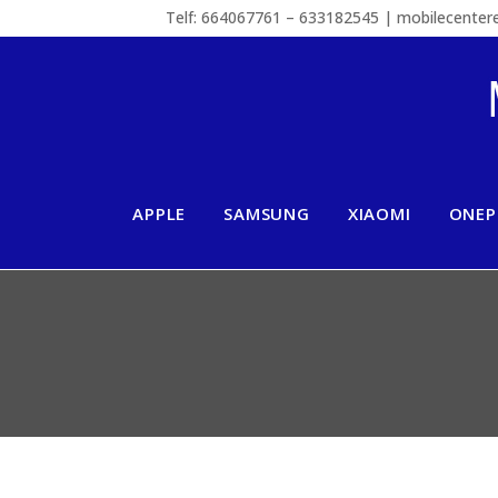
Telf: 664067761 – 633182545 | mobilecente
APPLE
SAMSUNG
XIAOMI
ONEP