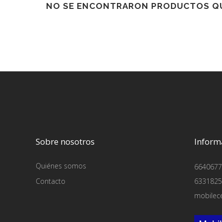
NO SE ENCONTRARON PRODUCTOS QU
Sobre nosotros
Inform
Quiénes somos
6640677
Contacto
6331825
mobilec