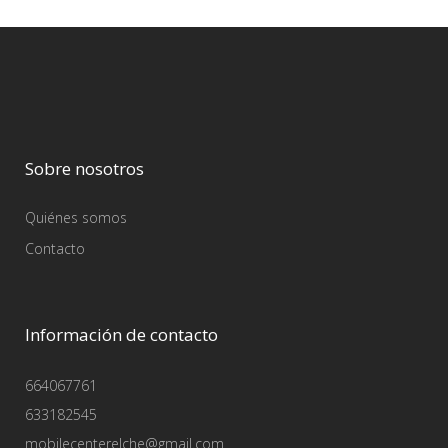
Sobre nosotros
Quiénes somos
Contacto
Información de contacto
664067761
633182545
mobilecenterelche@gmail.com