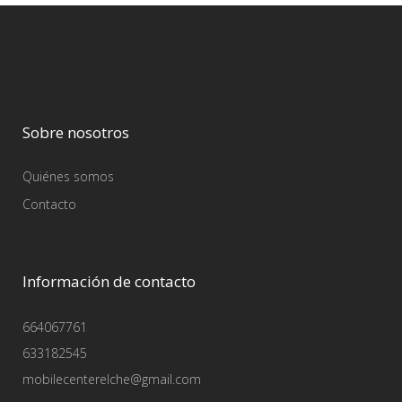
Sobre nosotros
Quiénes somos
Contacto
Información de contacto
664067761
633182545
mobilecenterelche@gmail.com